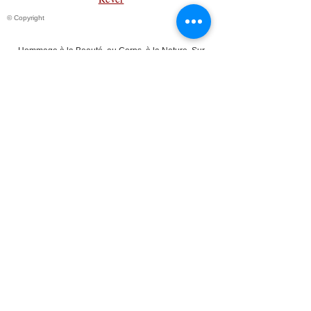
© Copyright
Hommage à la Beauté, au Corps, à la Nature. Sur
certaines galeries le contenu pourrait choquer
:
pourtant la nudité fait partie du monde originel.