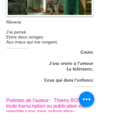
Rêverie
J'ai pensé
Entre deux songes
Aux maux qui me rongent,
...................
Croire
J'ose croire à l'amour
La tolérance,
Ceux qui dans l'enfance
...............
Poèmes de l'auteur : Thierry ROYER
toute transcription ou publication est
interdite sans mon autorisation ;
m'écrire à
thierryamboise@hotmail.fr
© Copyright